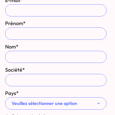
E-mail
*
Prénom
*
Nom
*
Société
*
Pays
*